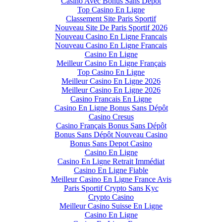
Casino Avec Bonus Sans Depot
Top Casino En Ligne
Classement Site Paris Sportif
Nouveau Site De Paris Sportif 2026
Nouveau Casino En Ligne Francais
Nouveau Casino En Ligne Francais
Casino En Ligne
Meilleur Casino En Ligne Français
Top Casino En Ligne
Meilleur Casino En Ligne 2026
Meilleur Casino En Ligne 2026
Casino Francais En Ligne
Casino En Ligne Bonus Sans Dépôt
Casino Cresus
Casino Français Bonus Sans Dépôt
Bonus Sans Dépôt Nouveau Casino
Bonus Sans Depot Casino
Casino En Ligne
Casino En Ligne Retrait Immédiat
Casino En Ligne Fiable
Meilleur Casino En Ligne France Avis
Paris Sportif Crypto Sans Kyc
Crypto Casino
Meilleur Casino Suisse En Ligne
Casino En Ligne