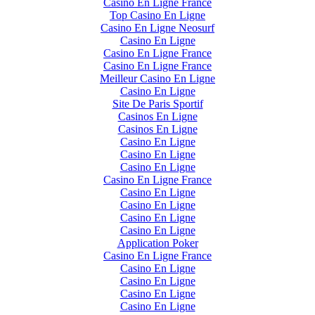
Casino En Ligne France
Top Casino En Ligne
Casino En Ligne Neosurf
Casino En Ligne
Casino En Ligne France
Casino En Ligne France
Meilleur Casino En Ligne
Casino En Ligne
Site De Paris Sportif
Casinos En Ligne
Casinos En Ligne
Casino En Ligne
Casino En Ligne
Casino En Ligne
Casino En Ligne France
Casino En Ligne
Casino En Ligne
Casino En Ligne
Casino En Ligne
Application Poker
Casino En Ligne France
Casino En Ligne
Casino En Ligne
Casino En Ligne
Casino En Ligne