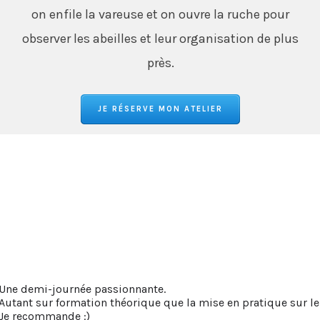
​on enfile la vareuse et on ouvre la ruche pour
observer les abeilles et leur organisation de plus
près.
JE RÉSERVE MON ATELIER
​Une demi-journée passionnante.
​Autant sur formation théorique que la mise en pratique sur le 
​Je recommande :)