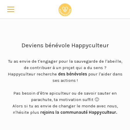
LES ATELIERS
L'ÉCOLE
Deviens bénévole Happyculteur
LE BON CADEAU 🎁
Tu as envie de t'engager pour la sauvegarde de l'abeille,
de contribuer à un projet qui a du sens ?
BLOG
Happyculteur recherche
des bénévoles
pour l'aider dans
ses actions !
QUI SOMMES-NOUS ?
Pas besoin d'être apiculteur ou de savoir sauter en
CONTACT
parachute, ta motivation suffit 🙂
​Alors si tu as envie de changer le monde avec nous,
n'hésite plus
rejoins la communauté Happyculteur.