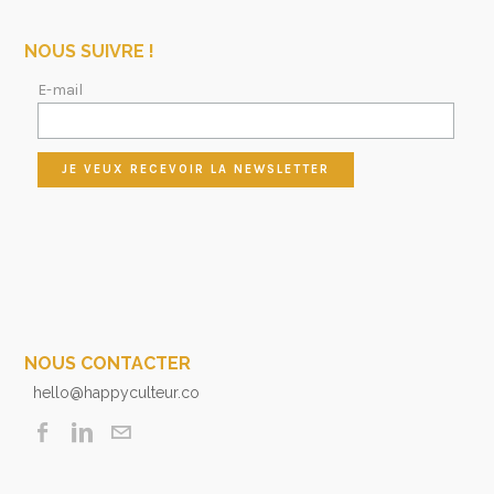
NOUS SUIVRE !
E-mail
NOUS CONTACTER
hello@happyculteur.co