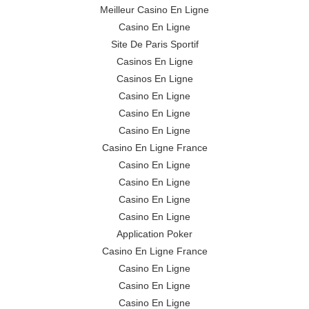
Meilleur Casino En Ligne
Casino En Ligne
Site De Paris Sportif
Casinos En Ligne
Casinos En Ligne
Casino En Ligne
Casino En Ligne
Casino En Ligne
Casino En Ligne France
Casino En Ligne
Casino En Ligne
Casino En Ligne
Casino En Ligne
Application Poker
Casino En Ligne France
Casino En Ligne
Casino En Ligne
Casino En Ligne