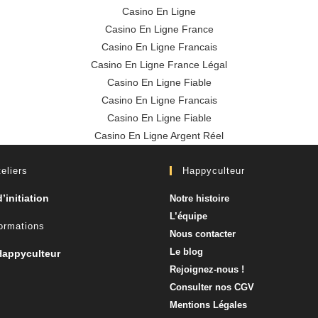
Casino En Ligne
Casino En Ligne France
Casino En Ligne Francais
Casino En Ligne France Légal
Casino En Ligne Fiable
Casino En Ligne Francais
Casino En Ligne Fiable
Casino En Ligne Argent Réel
eliers
Happyculteur
d’initiation
Notre histoire
L’équipe
ormations
Nous contacter​
Le blog
Happyculteur
Rejoignez-nous !
Consulter nos CGV
Mentions Légales