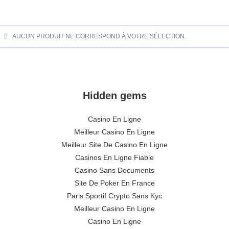
Nos ateliers d’initiation
L’é
AUCUN PRODUIT NE CORRESPOND À VOTRE SÉLECTION.
Hidden gems
Casino En Ligne
Meilleur Casino En Ligne
Meilleur Site De Casino En Ligne
Casinos En Ligne Fiable
Casino Sans Documents
Site De Poker En France
Paris Sportif Crypto Sans Kyc
Meilleur Casino En Ligne
Casino En Ligne