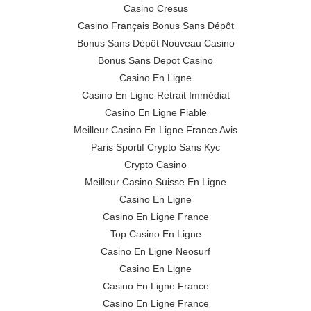
Casino Cresus
Casino Français Bonus Sans Dépôt
Bonus Sans Dépôt Nouveau Casino
Bonus Sans Depot Casino
Casino En Ligne
Casino En Ligne Retrait Immédiat
Casino En Ligne Fiable
Meilleur Casino En Ligne France Avis
Paris Sportif Crypto Sans Kyc
Crypto Casino
Meilleur Casino Suisse En Ligne
Casino En Ligne
Casino En Ligne France
Top Casino En Ligne
Casino En Ligne Neosurf
Casino En Ligne
Casino En Ligne France
Casino En Ligne France