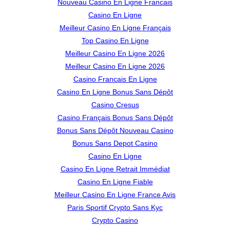
Nouveau Casino En Ligne Francais
Casino En Ligne
Meilleur Casino En Ligne Français
Top Casino En Ligne
Meilleur Casino En Ligne 2026
Meilleur Casino En Ligne 2026
Casino Francais En Ligne
Casino En Ligne Bonus Sans Dépôt
Casino Cresus
Casino Français Bonus Sans Dépôt
Bonus Sans Dépôt Nouveau Casino
Bonus Sans Depot Casino
Casino En Ligne
Casino En Ligne Retrait Immédiat
Casino En Ligne Fiable
Meilleur Casino En Ligne France Avis
Paris Sportif Crypto Sans Kyc
Crypto Casino