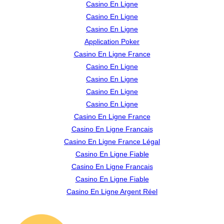
Casino En Ligne
Casino En Ligne
Casino En Ligne
Application Poker
Casino En Ligne France
Casino En Ligne
Casino En Ligne
Casino En Ligne
Casino En Ligne
Casino En Ligne France
Casino En Ligne Francais
Casino En Ligne France Légal
Casino En Ligne Fiable
Casino En Ligne Francais
Casino En Ligne Fiable
Casino En Ligne Argent Réel