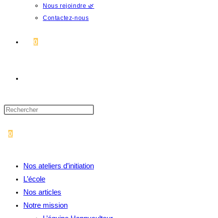
Nous rejoindre 🌿
Contactez-nous
0
Toggle website search
0
Menu
Fermer
Nos ateliers d’initiation
L’école
Nos articles
Notre mission