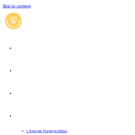
Skip to content
Nos ateliers d’initiation
L’école
Nos articles
Notre mission
L’équipe Happyculteur