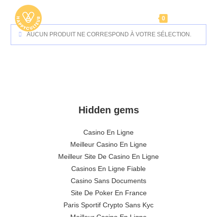
Skip
to
Menu
0
content
AUCUN PRODUIT NE CORRESPOND À VOTRE SÉLECTION.
Hidden gems
Casino En Ligne
Meilleur Casino En Ligne
Meilleur Site De Casino En Ligne
Casinos En Ligne Fiable
Casino Sans Documents
Site De Poker En France
Paris Sportif Crypto Sans Kyc