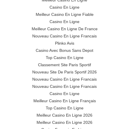
Meilleur Casino En Ligne
Casino En Ligne
Meilleur Casino En Ligne Fiable
Casino En Ligne
Meilleur Casino En Ligne De France
Nouveau Casino En Ligne Francais
Plinko Avis
Casino Avec Bonus Sans Depot
Top Casino En Ligne
Classement Site Paris Sportif
Nouveau Site De Paris Sportif 2026
Nouveau Casino En Ligne Francais
Nouveau Casino En Ligne Francais
Casino En Ligne
Meilleur Casino En Ligne Français
Top Casino En Ligne
Meilleur Casino En Ligne 2026
Meilleur Casino En Ligne 2026