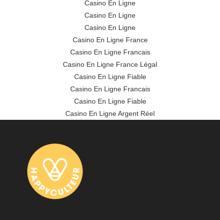
Casino En Ligne
Casino En Ligne
Casino En Ligne
Casino En Ligne France
Casino En Ligne Francais
Casino En Ligne France Légal
Casino En Ligne Fiable
Casino En Ligne Francais
Casino En Ligne Fiable
Casino En Ligne Argent Réel