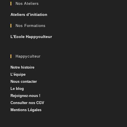
Nos Ateliers
Ateliers d’initiation
Nos Formations
L’Ecole Happyculteur
Happyculteur
Notre histoire
L’équipe
Nous contacter​
Le blog
Rejoignez-nous !
Consulter nos CGV
Mentions Légales