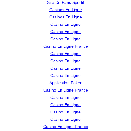
Site De Paris Sportif
Casinos En Ligne
Casinos En Ligne
Casino En Ligne
Casino En Ligne
Casino En Ligne
Casino En Ligne France
Casino En Ligne
Casino En Ligne
Casino En Ligne
Casino En Ligne
Application Poker
Casino En Ligne France
Casino En Ligne
Casino En Ligne
Casino En Ligne
Casino En Ligne
Casino En Ligne France