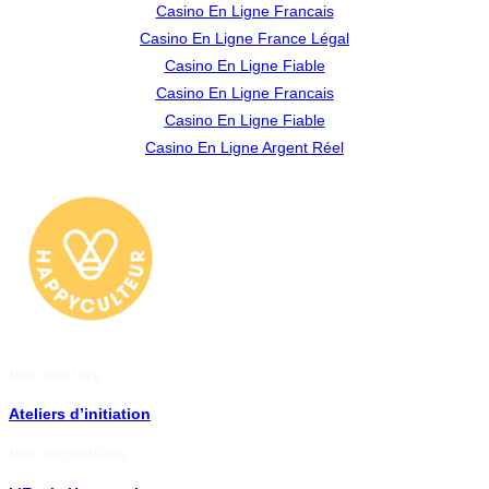
Casino En Ligne Francais
Casino En Ligne France Légal
Casino En Ligne Fiable
Casino En Ligne Francais
Casino En Ligne Fiable
Casino En Ligne Argent Réel
Nos ateliers
Ateliers d’initiation
Nos formations