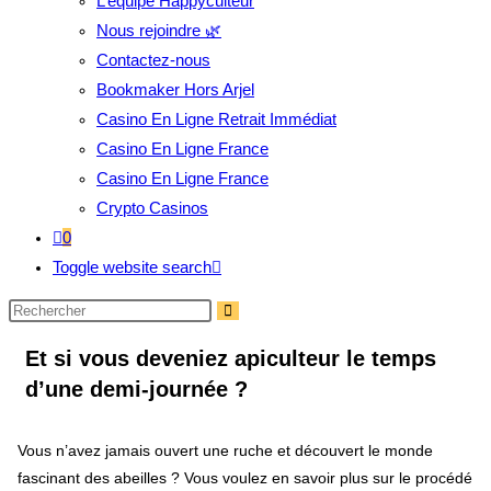
L’équipe Happyculteur
Nous rejoindre 🌿
Contactez-nous
Bookmaker Hors Arjel
Casino En Ligne Retrait Immédiat
Casino En Ligne France
Casino En Ligne France
Crypto Casinos
0
Toggle website search
Et si vous deveniez apiculteur le temps
d’une demi-journée ?
Vous n’avez jamais ouvert une ruche et découvert le monde
fascinant des abeilles ? Vous voulez en savoir plus sur le procédé