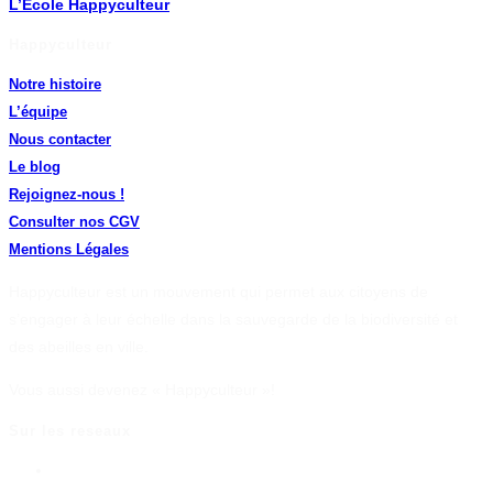
L’Ecole Happyculteur
Happyculteur
Notre histoire
L’équipe
Nous contacter​
Le blog
Rejoignez-nous !
Consulter nos CGV
Mentions Légales
Happyculteur est un mouvement qui permet aux citoyens de
s’engager à leur échelle dans la sauvegarde de la biodiversité et
des abeilles en ville.
​Vous aussi devenez « Happyculteur »!
Sur les reseaux