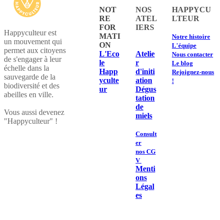
NOT
NOS
HAPPYCU
RE
ATEL
LTEUR
FOR
IERS
Happyculteur est
MATI
​Notre histoire
un mouvement qui
ON
L'équipe
permet aux citoyens
L'Eco
Atelie
Nous contacter
de s'engager à leur
le
r
Le blog
échelle dans la
Happ
d'initi
Rejoignez-nous
sauvegarde de la
yculte
ation
!
biodiversité et des
ur
Dégus
abeilles en ville.
tation
de
​Vous aussi devenez
miels
"Happyculteur" !
Consult
er
nos CG
V
Menti
ons
Légal
es