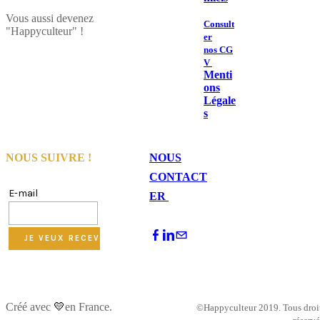
​Vous aussi devenez
Consult
"Happyculteur" !
er
nos CG
V
Menti
ons
Légale
s
NOUS SUIVRE !
NOUS
CONTACT
E-mail
ER
Créé avec
💛
en France.
©Happyculteur 2019. Tous droi