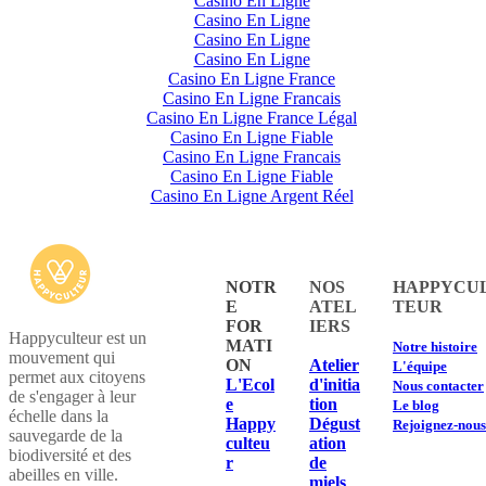
Casino En Ligne
Casino En Ligne
Casino En Ligne
Casino En Ligne
Casino En Ligne France
Casino En Ligne Francais
Casino En Ligne France Légal
Casino En Ligne Fiable
Casino En Ligne Francais
Casino En Ligne Fiable
Casino En Ligne Argent Réel
NOTR
NOS
HAPPYCU
E
ATEL
TEUR
FOR
IERS
Happyculteur est un
MATI
​Notre histoire
mouvement qui
ON
​Atelier
L'équipe
permet aux citoyens
L'Ecol
d'initia
Nous contacter
de s'engager à leur
e
tion
Le blog
échelle dans la
Happy
Dégust
Rejoignez-nous
sauvegarde de la
culteu
ation
biodiversité et des
r
de
abeilles en ville.
miels