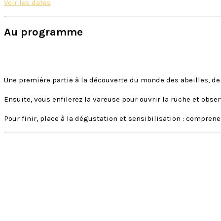
Voir les dates
Au programme
Une première partie à la découverte du monde des abeilles, de l
Ensuite, vous enfilerez la vareuse pour ouvrir la ruche et obser
Pour finir, place à la dégustation et sensibilisation : ​compren