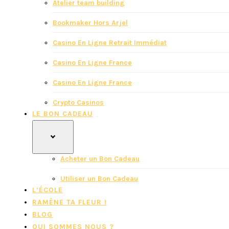
Atelier team building
Bookmaker Hors Arjel
Casino En Ligne Retrait Immédiat
Casino En Ligne France
Casino En Ligne France
Crypto Casinos
LE BON CADEAU
Acheter un Bon Cadeau
Utiliser un Bon Cadeau
L’ÉCOLE
RAMÈNE TA FLEUR !
BLOG
QUI SOMMES NOUS ?