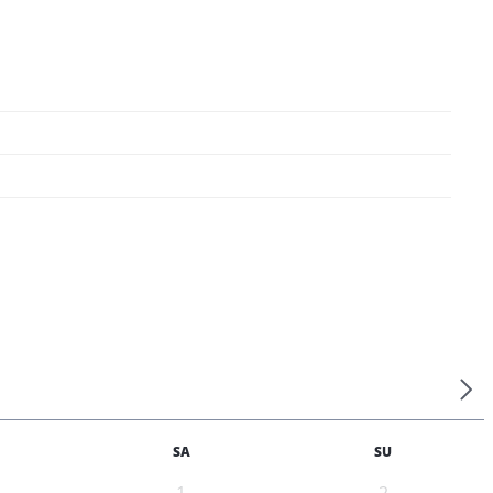
SA
SU