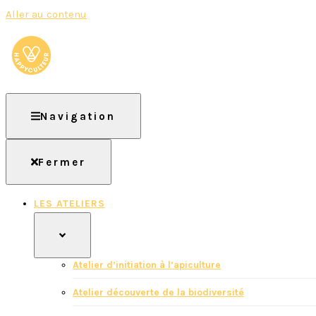
Aller au contenu
Rejoignez le mouvement, devenez "Happyculteur" !
HAPPYCULTEUR
Navigation
Fermer
LES ATELIERS
Atelier d’initiation à l’apiculture
Atelier découverte de la biodiversité