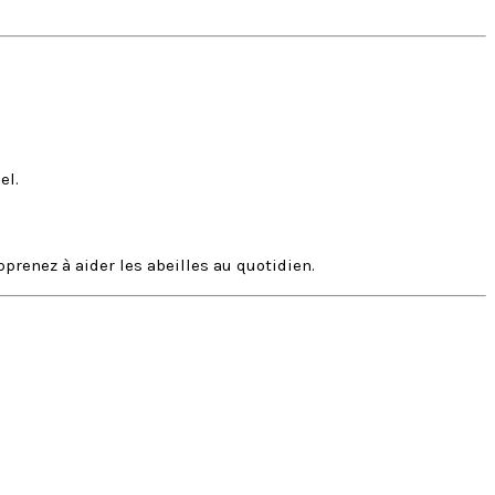
el.
pprenez à aider les abeilles au quotidien.