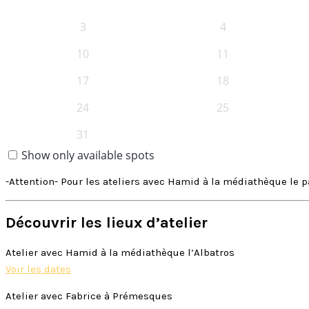
3
4
10
11
17
18
24
25
31
Show only available spots
-Attention- Pour les ateliers avec Hamid à la médiathèque le pa
Découvrir les lieux d’atelier
Atelier avec Hamid à la médiathèque l’Albatros
Voir les dates
Atelier avec Fabrice à Prémesques