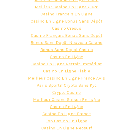
Meilleur Casino En Ligne 2026
Casino Francais En Ligne
Casino En Ligne Bonus Sans Dépôt
Casino Cresus
Casino Français Bonus Sans Dépôt
Bonus Sans Dépôt Nouveau Casino
Bonus Sans Depot Casino
Casino En Ligne
Casino En Ligne Retrait Immédiat
Casino En Ligne Fiable
Meilleur Casino En Ligne France Avis
Paris Sportif Crypto Sans Kyc
Crypto Casino
Meilleur Casino Suisse En Ligne
Casino En Ligne
Casino En Ligne France
Top Casino En Ligne
Casino En Ligne Neosurf