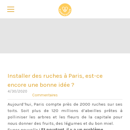
LES ATELIERS
L'ÉCOLE
LE BON CADEAU 🎁
BLOG
QUI SOMMES-NOUS ?
Installer des ruches à Paris, est-ce
CONTACT
encore une bonne idée ?
4/30/2020
Commentaires
Aujourd’hui, Paris compte près de 2000 ruches sur ses
toits. Soit plus de 120 millions d’abeilles prêtes à
polliniser les arbres et les fleurs de la capitale pour
nous donner des fruits, des légumes et du bon miel.
Super nouvelle !
Et pourtant, il y a un problème...