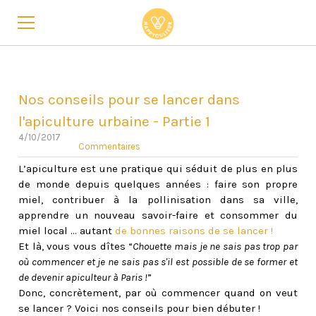
LES ATELIERS
L'ÉCOLE
Nos conseils pour se lancer dans
LE BON CADEAU 🎁
l'apiculture urbaine - Partie 1
4/10/2017
BLOG
Commentaires
QUI SOMMES-NOUS ?
L’apiculture est une pratique qui séduit de plus en plus
de monde depuis quelques années : faire son propre
CONTACT
miel, contribuer à la pollinisation dans sa ville,
apprendre un nouveau savoir-faire et consommer du
miel local … autant
de bonnes raisons de se lancer !
Et là, vous vous dîtes
“
Chouette mais
je ne sais pas trop par
où commencer et je ne sais pas s'il est possible de se former et
de devenir apiculteur à Paris !
”
Donc, concrètement, par où commencer quand on veut
se lancer ? Voici nos conseils pour bien débuter !