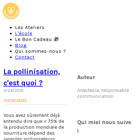
Les Ateliers
L'école
Le Bon Cadeau 🎁
Blog
Qui sommes-nous ?
Contact
La pollinisation,
Auteur
c'est quoi ?
Anastasia, responsable
4/24/2019
communication
Commentaires
Vous avez sûrement déjà
entendu dire que « 75% de
Qui miel nous suive
la production mondiale de
!
nourriture dépend des
insectes pollinisateurs