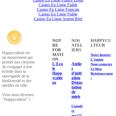
Casino En Ligne France Légal
Casino En Ligne Fiable
Casino En Ligne Francais
Casino En Ligne Fiable
Casino En Ligne Argent Réel
NOT
NOS
HAPPYCU
RE
ATEL
LTEUR
FOR
IERS
Happyculteur est
MATI
​Notre histoire
un mouvement qui
ON
L'équipe
permet aux citoyens
L'Eco
Atelie
Nous contacter
de s'engager à leur
le
r
Le blog
échelle dans la
Happ
d'initi
Rejoignez-nous
sauvegarde de la
yculte
ation
!
biodiversité et des
ur
Dégus
abeilles en ville.
tation
de
​Vous aussi devenez
miels
"Happyculteur" !
Consult
er
nos CG