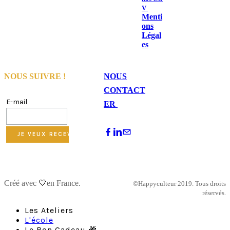
V
Menti
ons
Légal
es
NOUS SUIVRE !
NOUS
CONTACT
E-mail
ER
Créé avec
💛
en France.
©Happyculteur 2019. Tous droits
réservés.
Les Ateliers
L'école
Le Bon Cadeau 🎁