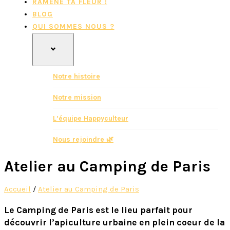
RAMÈNE TA FLEUR !
BLOG
QUI SOMMES NOUS ?
Notre histoire
Notre mission
L’équipe Happyculteur
Nous rejoindre 🌿
Atelier au Camping de Paris
Accueil
/
Atelier au Camping de Paris
Le Camping de Paris est le lieu parfait pour
découvrir l’apiculture urbaine en plein coeur de la