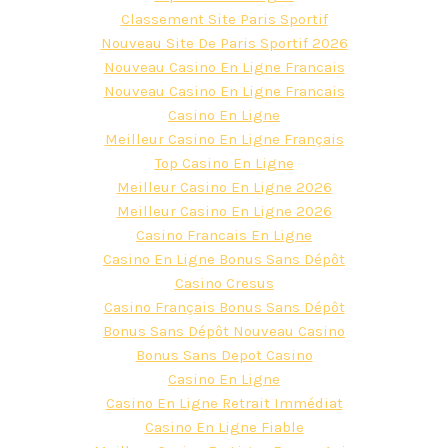
Classement Site Paris Sportif
Nouveau Site De Paris Sportif 2026
Nouveau Casino En Ligne Francais
Nouveau Casino En Ligne Francais
Casino En Ligne
Meilleur Casino En Ligne Français
Top Casino En Ligne
Meilleur Casino En Ligne 2026
Meilleur Casino En Ligne 2026
Casino Francais En Ligne
Casino En Ligne Bonus Sans Dépôt
Casino Cresus
Casino Français Bonus Sans Dépôt
Bonus Sans Dépôt Nouveau Casino
Bonus Sans Depot Casino
Casino En Ligne
Casino En Ligne Retrait Immédiat
Casino En Ligne Fiable