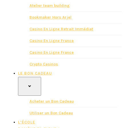
Atelier team building
Bookmaker Hors Arjel
Casino En Ligne Retrait Immédiat
Casino En Ligne France
Casino En Ligne France
Crypto Casinos
LE BON CADEAU
Acheter un Bon Cadeau
Utiliser un Bon Cadeau
L’ÉCOLE