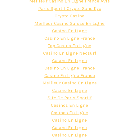
Meilleur Casino En Ligne France Avis
Paris Sportif Crypto Sans Kyc
Crypto Casino
Meilleur Casino Suisse En Ligne
Casino En Ligne
Casino En Ligne France
Top Casino En Ligne
Casino En Ligne Neosurf
Casino En Ligne
Casino En Ligne France
Casino En Ligne France
Meilleur Casino En Ligne
Casino En Ligne
Site De Paris Sportif
Casinos En Ligne
Casinos En Ligne
Casino En Ligne
Casino En Ligne
Casino En Ligne