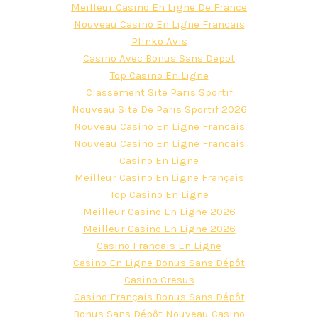
Meilleur Casino En Ligne De France
Nouveau Casino En Ligne Francais
Plinko Avis
Casino Avec Bonus Sans Depot
Top Casino En Ligne
Classement Site Paris Sportif
Nouveau Site De Paris Sportif 2026
Nouveau Casino En Ligne Francais
Nouveau Casino En Ligne Francais
Casino En Ligne
Meilleur Casino En Ligne Français
Top Casino En Ligne
Meilleur Casino En Ligne 2026
Meilleur Casino En Ligne 2026
Casino Francais En Ligne
Casino En Ligne Bonus Sans Dépôt
Casino Cresus
Casino Français Bonus Sans Dépôt
Bonus Sans Dépôt Nouveau Casino