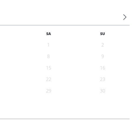
SA
SU
1
2
8
9
15
16
22
23
29
30