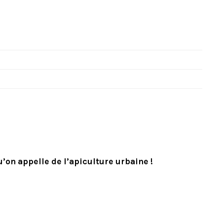
u’on appelle de l’apiculture urbaine !