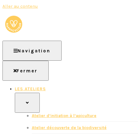
Aller au contenu
Rejoignez le mouvement, devenez "Happyculteur" !
HAPPYCULTEUR
Navigation
Fermer
LES ATELIERS
Atelier d’initiation à l’apiculture
Atelier découverte de la biodiversité