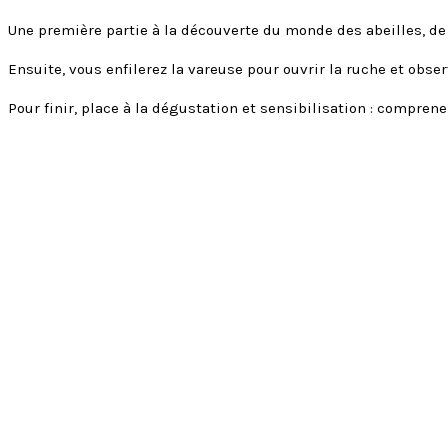
Une première partie à la découverte du monde des abeilles, de l
Ensuite, vous enfilerez la vareuse pour ouvrir la ruche et obser
Pour finir, place à la dégustation et sensibilisation : ​compren