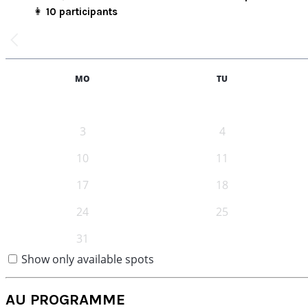
👩
10 participants
MO
TU
3
4
10
11
17
18
24
25
31
Show only available spots
AU PROGRAMME