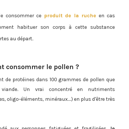
t de consommer ce
produit de la ruche
en cas
plement habituer son corps à cette substance
rtes au départ.
t consommer le pollen ?
tant de protéines dans 100 grammes de pollen que
iande. Un vrai concentré en nutriments
s, oligo-éléments, minéraux...) en plus d'être très
dé aux personnes fatiguées et fragilisées,
le