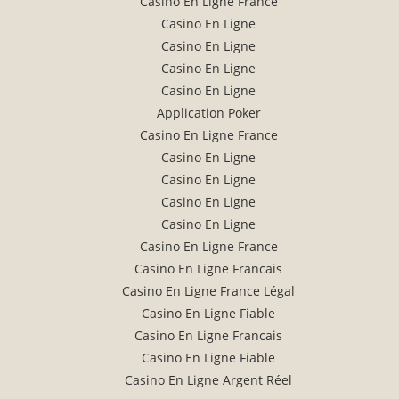
Casino En Ligne France
Casino En Ligne
Casino En Ligne
Casino En Ligne
Casino En Ligne
Application Poker
Casino En Ligne France
Casino En Ligne
Casino En Ligne
Casino En Ligne
Casino En Ligne
Casino En Ligne France
Casino En Ligne Francais
Casino En Ligne France Légal
Casino En Ligne Fiable
Casino En Ligne Francais
Casino En Ligne Fiable
Casino En Ligne Argent Réel