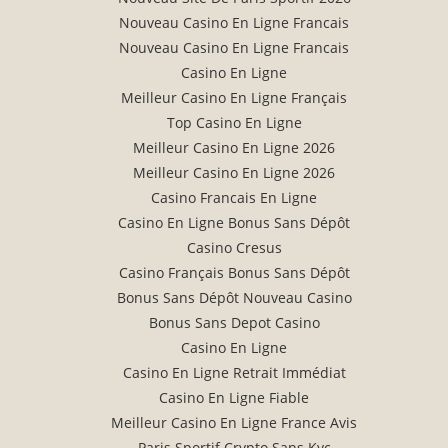
Nouveau Casino En Ligne Francais
Nouveau Casino En Ligne Francais
Casino En Ligne
Meilleur Casino En Ligne Français
Top Casino En Ligne
Meilleur Casino En Ligne 2026
Meilleur Casino En Ligne 2026
Casino Francais En Ligne
Casino En Ligne Bonus Sans Dépôt
Casino Cresus
Casino Français Bonus Sans Dépôt
Bonus Sans Dépôt Nouveau Casino
Bonus Sans Depot Casino
Casino En Ligne
Casino En Ligne Retrait Immédiat
Casino En Ligne Fiable
Meilleur Casino En Ligne France Avis
Paris Sportif Crypto Sans Kyc