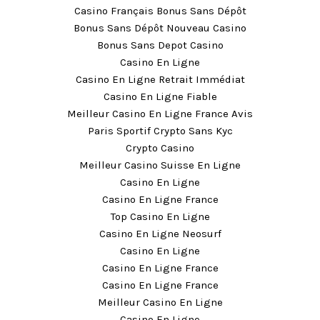
Casino Français Bonus Sans Dépôt
Bonus Sans Dépôt Nouveau Casino
Bonus Sans Depot Casino
Casino En Ligne
Casino En Ligne Retrait Immédiat
Casino En Ligne Fiable
Meilleur Casino En Ligne France Avis
Paris Sportif Crypto Sans Kyc
Crypto Casino
Meilleur Casino Suisse En Ligne
Casino En Ligne
Casino En Ligne France
Top Casino En Ligne
Casino En Ligne Neosurf
Casino En Ligne
Casino En Ligne France
Casino En Ligne France
Meilleur Casino En Ligne
Casino En Ligne