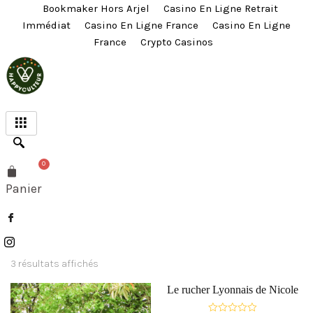
Bookmaker Hors Arjel
Casino En Ligne Retrait
Immédiat
Casino En Ligne France
Casino En Ligne
France
Crypto Casinos
Panier
3 résultats affichés
Le rucher Lyonnais de Nicole