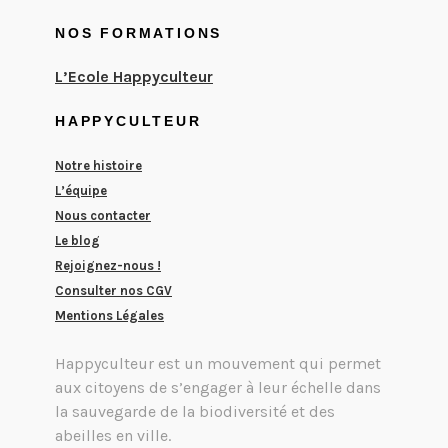
NOS FORMATIONS
L’Ecole Happyculteur
HAPPYCULTEUR
Notre histoire
L’équipe
Nous contacter​
Le blog
Rejoignez-nous !
Consulter nos CGV
Mentions Légales
Happyculteur est un mouvement qui permet
aux citoyens de s’engager à leur échelle dans
la sauvegarde de la biodiversité et des
abeilles en ville.