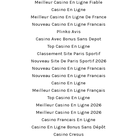
Meilleur Casino En Ligne Fiable
Casino En Ligne
Meilleur Casino En Ligne De France
Nouveau Casino En Ligne Francais
Plinko Avis
Casino Avec Bonus Sans Depot
Top Casino En Ligne
Classement Site Paris Sportif
Nouveau Site De Paris Sportif 2026
Nouveau Casino En Ligne Francais
Nouveau Casino En Ligne Francais
Casino En Ligne
Meilleur Casino En Ligne Français
Top Casino En Ligne
Meilleur Casino En Ligne 2026
Meilleur Casino En Ligne 2026
Casino Francais En Ligne
Casino En Ligne Bonus Sans Dépôt
Casino Cresus