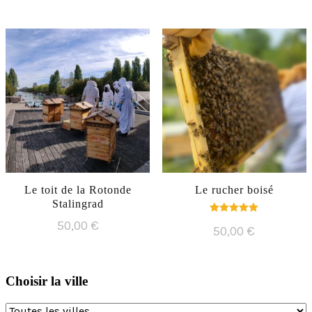
Le toit de la Rotonde
Le rucher boisé
Stalingrad
Note
50,00
€
50,00
€
5.00
sur 5
Choisir la ville