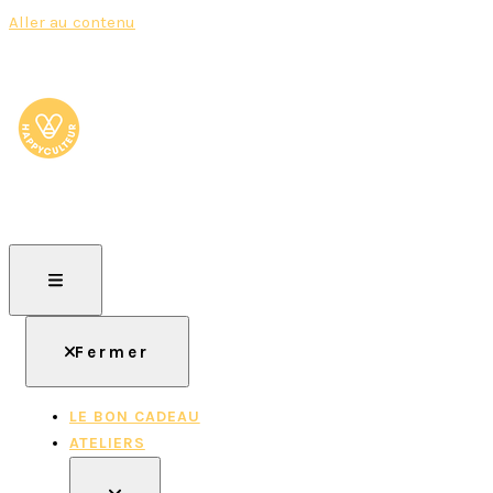
Aller au contenu
HAPPYCULTEUR
Rejoignez le mouvement, devenez "Happyculteur" !
Fermer
LE BON CADEAU
ATELIERS