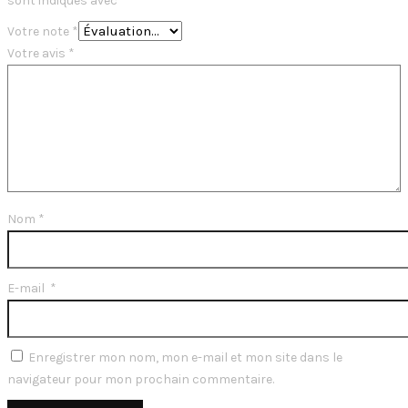
sont indiqués avec
*
Votre note
*
Votre avis
*
Nom
*
E-mail
*
Enregistrer mon nom, mon e-mail et mon site dans le
navigateur pour mon prochain commentaire.