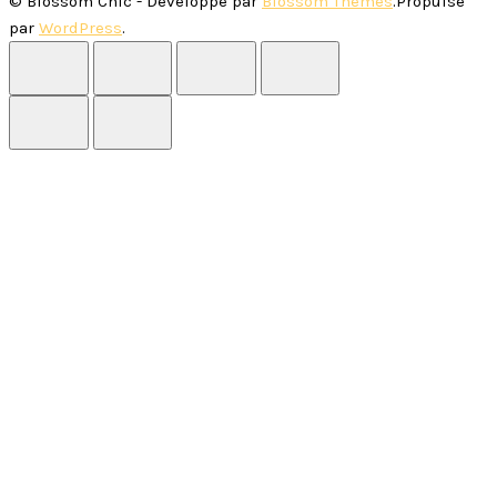
©
Blossom Chic - Développé par
Blossom Themes
.Propulsé
par
WordPress
.