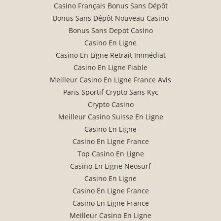
Casino Français Bonus Sans Dépôt
Bonus Sans Dépôt Nouveau Casino
Bonus Sans Depot Casino
Casino En Ligne
Casino En Ligne Retrait Immédiat
Casino En Ligne Fiable
Meilleur Casino En Ligne France Avis
Paris Sportif Crypto Sans Kyc
Crypto Casino
Meilleur Casino Suisse En Ligne
Casino En Ligne
Casino En Ligne France
Top Casino En Ligne
Casino En Ligne Neosurf
Casino En Ligne
Casino En Ligne France
Casino En Ligne France
Meilleur Casino En Ligne