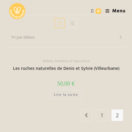
Skip
to
Menu
0
content
Tri par défaut
Ateliers
,
Initiation à l'apiculture
Les ruches naturelles de Denis et Sylvie (Villeurbane)
50,00
€
Lire la suite
1
2