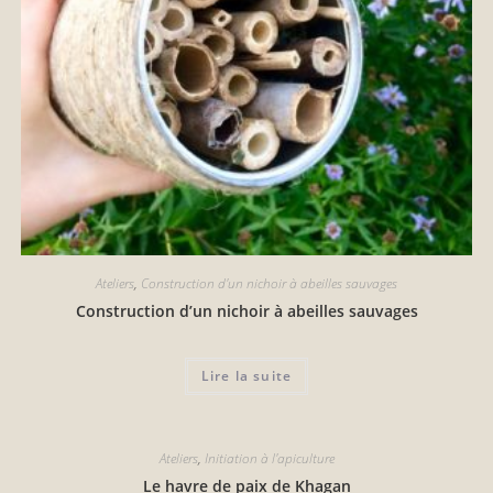
Ateliers
,
Construction d'un nichoir à abeilles sauvages
Construction d’un nichoir à abeilles sauvages
Lire la suite
Ateliers
,
Initiation à l'apiculture
Le havre de paix de Khagan