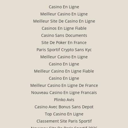
Casino En Ligne
Meilleur Casino En Ligne
Meilleur Site De Casino En Ligne
Casinos En Ligne Fiable
Casino Sans Documents
Site De Poker En France
Paris Sportif Crypto Sans Kyc
Meilleur Casino En Ligne
Casino En Ligne
Meilleur Casino En Ligne Fiable
Casino En Ligne
Meilleur Casino En Ligne De France
Nouveau Casino En Ligne Francais
Plinko Avis
Casino Avec Bonus Sans Depot
Top Casino En Ligne
Classement Site Paris Sportif