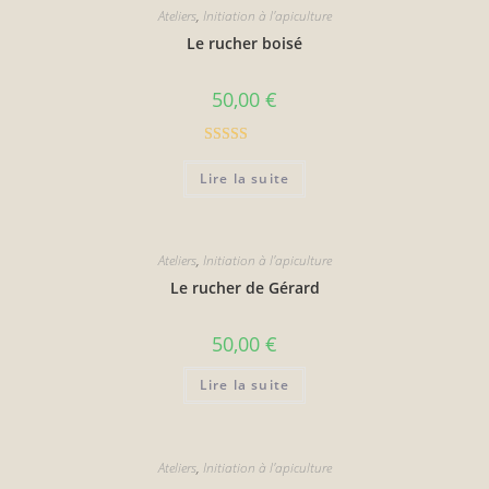
Ateliers
,
Initiation à l'apiculture
Le rucher boisé
50,00
€
Note
5.00
Lire la suite
sur 5
Ateliers
,
Initiation à l'apiculture
Le rucher de Gérard
50,00
€
Lire la suite
Ateliers
,
Initiation à l'apiculture