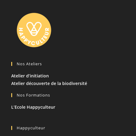
Nos Ateliers
Atelier d’initiation
Atelier découverte de la biodiversité
Nos Formations
L’Ecole Happyculteur
Happyculteur