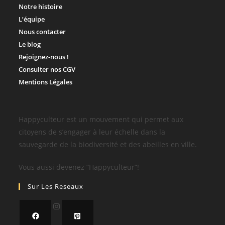
Notre histoire
L’équipe
Nous contacter​
Le blog
Rejoignez-nous !
Consulter nos CGV
Mentions Légales
Happyculteur est un mouvement qui permet aux
citoyens de s’engager à leur échelle dans la
sauvegarde de la biodiversité et des abeilles en ville.
​Vous aussi devenez “Happyculteur”!
Sur Les Reseaux