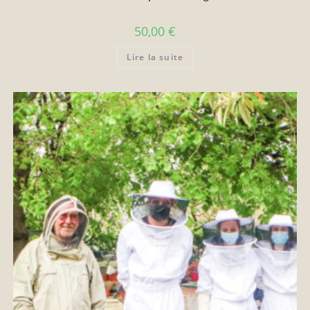
50,00
€
Lire la suite