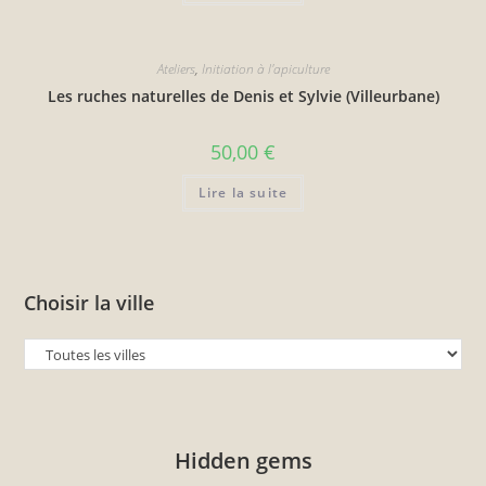
Ateliers
,
Initiation à l'apiculture
Les ruches naturelles de Denis et Sylvie (Villeurbane)
50,00
€
Lire la suite
Choisir la ville
Hidden gems