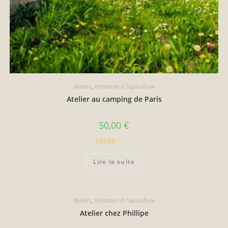
Ateliers
,
Initiation à l'apiculture
Atelier au camping de Paris
50,00
€
Note
4.00
Lire la suite
sur 5
Ateliers
,
Initiation à l'apiculture
Atelier chez Phillipe