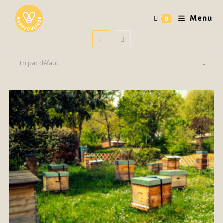
Skip
to
Menu
0
content
Tri par défaut