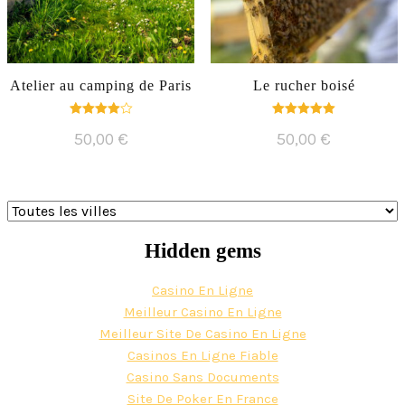
Atelier au camping de Paris
Le rucher boisé
Note
Note
50,00
€
50,00
€
4.00
5.00
sur 5
sur 5
Hidden gems
Casino En Ligne
Meilleur Casino En Ligne
Meilleur Site De Casino En Ligne
Casinos En Ligne Fiable
Casino Sans Documents
Site De Poker En France