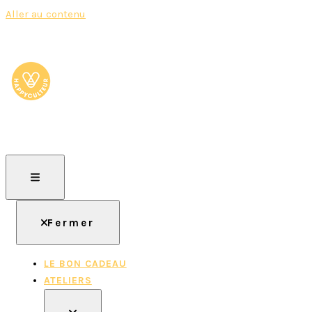
Aller au contenu
HAPPYCULTEUR
Rejoignez le mouvement, devenez "Happyculteur" !
Fermer
LE BON CADEAU
ATELIERS