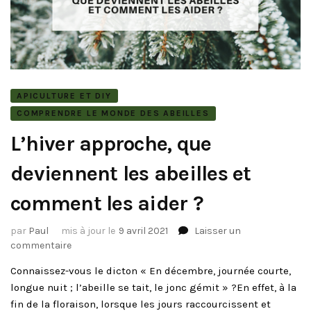
APICULTURE ET DIY
COMPRENDRE LE MONDE DES ABEILLES
L’hiver approche, que
deviennent les abeilles et
comment les aider ?
par
Paul
mis à jour le
9 avril 2021
Laisser un
sur
commentaire
L’hiver
Connaissez-vous le dicton « En décembre, journée courte,
approche,
longue nuit ; l’abeille se tait, le jonc gémit » ?​En effet, à la
que
deviennent
fin de la floraison, lorsque les jours raccourcissent et