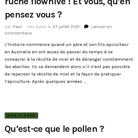
ruche flowhive ! Et vous, qu’en
pensez vous ?
par
Paul
mis à jour le
27 juillet 2021
Laisser un
sur
commentaire
On
L’histoire commence quand un père et son fils apiculteur
s’est
en Australie en ont assez de passer du temps à se
fait
un
consacrer à la récolte de miel et de déranger constamment
avis
les abeilles. Ils se demandent alors s’il n’est pas possible
sur
de repenser la récolte de miel et la façon de pratiquer
la
l’apiculture. Après quelques années …
ruche
flowhive
!
Et
vous,
NON CLASSÉ
qu’en
pensez
Qu’est-ce que le pollen ?
vous
?