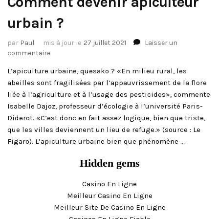
Comment devenir apiculteur
urbain ?
par
Paul
mis à jour le
27 juillet 2021
Laisser un
sur
commentaire
Comment
L’apiculture urbaine, quesako ? «En milieu rural, les
devenir
abeilles sont fragilisées par l’appauvrissement de la flore
apiculteur
urbain
liée à l’agriculture et à l’usage des pesticides», commente
?
Isabelle Dajoz, professeur d’écologie à l’université Paris-
Diderot. «C’est donc en fait assez logique, bien que triste,
que les villes deviennent un lieu de refuge.» (source : Le
Figaro). L’apiculture urbaine bien que phénomène …
Hidden gems
Casino En Ligne
Meilleur Casino En Ligne
Meilleur Site De Casino En Ligne
Casinos En Ligne Fiable