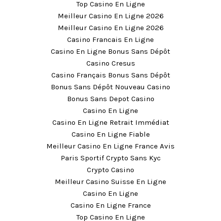
Top Casino En Ligne
Meilleur Casino En Ligne 2026
Meilleur Casino En Ligne 2026
Casino Francais En Ligne
Casino En Ligne Bonus Sans Dépôt
Casino Cresus
Casino Français Bonus Sans Dépôt
Bonus Sans Dépôt Nouveau Casino
Bonus Sans Depot Casino
Casino En Ligne
Casino En Ligne Retrait Immédiat
Casino En Ligne Fiable
Meilleur Casino En Ligne France Avis
Paris Sportif Crypto Sans Kyc
Crypto Casino
Meilleur Casino Suisse En Ligne
Casino En Ligne
Casino En Ligne France
Top Casino En Ligne