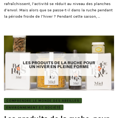
les
rafraîchissent, l’activité se réduit au niveau des planches
abeilles
d’envol. Mais alors que se passe-t-il dans la ruche pendant
et
la période froide de l’hiver ? Pendant cette saison, …
comment
les
aider
?
COMPRENDRE LE MONDE DES ABEILLES
ENVIRONNEMENT ET SOCIÉTÉ