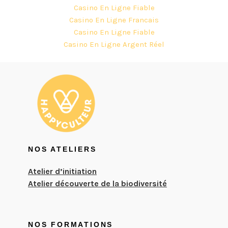
Casino En Ligne Fiable
Casino En Ligne Francais
Casino En Ligne Fiable
Casino En Ligne Argent Réel
NOS ATELIERS
Atelier d’initiation
Atelier découverte de la biodiversité
NOS FORMATIONS