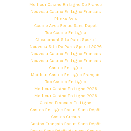
Meilleur Casino En Ligne De France
Nouveau Casino En Ligne Francais
Plinko Avis
Casino Avec Bonus Sans Depot
Top Casino En Ligne
Classement Site Paris Sportif
Nouveau Site De Paris Sportif 2026
Nouveau Casino En Ligne Francais
Nouveau Casino En Ligne Francais
Casino En Ligne
Meilleur Casino En Ligne Français
Top Casino En Ligne
Meilleur Casino En Ligne 2026
Meilleur Casino En Ligne 2026
Casino Francais En Ligne
Casino En Ligne Bonus Sans Dépôt
Casino Cresus
Casino Français Bonus Sans Dépôt
Bonus Sans Dépôt Nouveau Casino