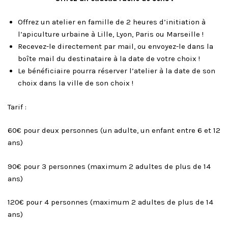
Offrez un atelier en famille de 2 heures d’initiation à
l’apiculture urbaine à Lille, Lyon, Paris ou Marseille !
Recevez-le directement par mail, ou envoyez-le dans la
boîte mail du destinataire à la date de votre choix !
Le bénéficiaire pourra réserver l’atelier à la date de son
choix dans la ville de son choix !
Tarif :
60€ pour deux personnes (un adulte, un enfant entre 6 et 12
ans)
90€ pour 3 personnes (maximum 2 adultes de plus de 14
ans)
120€ pour 4 personnes (maximum 2 adultes de plus de 14
ans)