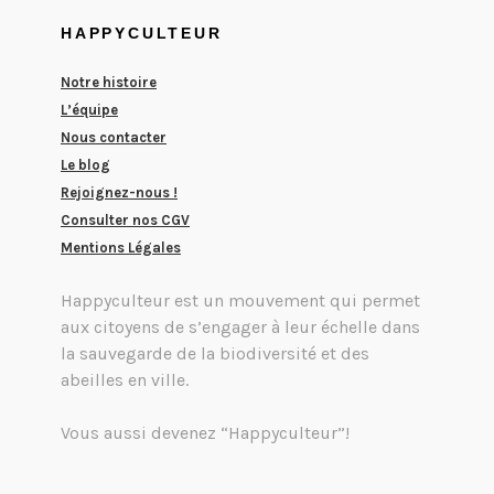
HAPPYCULTEUR
Notre histoire
L’équipe
Nous contacter​
Le blog
Rejoignez-nous !
Consulter nos CGV
Mentions Légales
Happyculteur est un mouvement qui permet
aux citoyens de s’engager à leur échelle dans
la sauvegarde de la biodiversité et des
abeilles en ville.
​Vous aussi devenez “Happyculteur”!