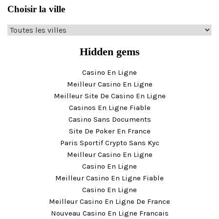
Choisir la ville
Hidden gems
Casino En Ligne
Meilleur Casino En Ligne
Meilleur Site De Casino En Ligne
Casinos En Ligne Fiable
Casino Sans Documents
Site De Poker En France
Paris Sportif Crypto Sans Kyc
Meilleur Casino En Ligne
Casino En Ligne
Meilleur Casino En Ligne Fiable
Casino En Ligne
Meilleur Casino En Ligne De France
Nouveau Casino En Ligne Francais