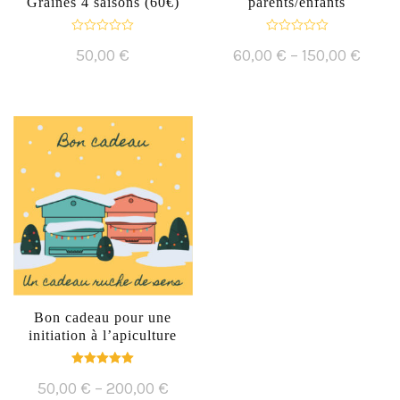
Graines 4 saisons (60€)
parents/enfants
N
N
50,00
€
60,00
€
–
150,00
€
o
o
t
t
e
e
0
0
s
s
u
u
r
r
5
5
Bon cadeau pour une
initiation à l’apiculture
Note
50,00
€
–
200,00
€
5.00
sur 5