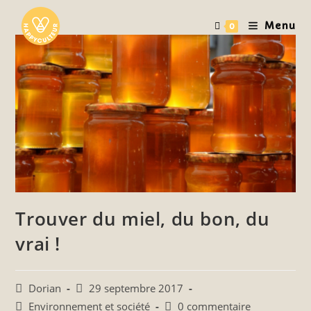
Skip
to
Menu
0
content
Trouver du miel, du bon, du
vrai !
Auteur/autrice
Post
Dorian
29 septembre 2017
de
published:
Post
Post
Environnement et société
0 commentaire