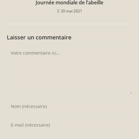
Journée mondiale de l’abeille
20 mai 2021
Laisser un commentaire
Comment
Enter
your
name
Enter
or
your
username
email