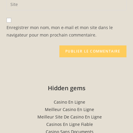
Enter
to
address
your
comment
to
website
comment
URL
Enregistrer mon nom, mon e-mail et mon site dans le
(optional)
navigateur pour mon prochain commentaire.
Hidden gems
Casino En Ligne
Meilleur Casino En Ligne
Meilleur Site De Casino En Ligne
Casinos En Ligne Fiable
Casino Sans Documents