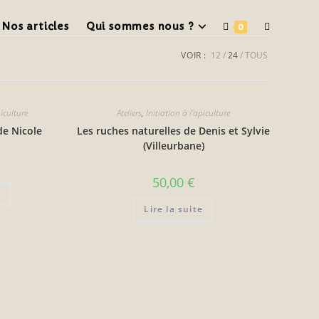
Toggle
Nos articles
Qui sommes nous ?
0
VOIR :
12
24
TOUS
website
piculture
Ateliers
,
Initiation à l'apiculture
de Nicole
Les ruches naturelles de Denis et Sylvie
search
(Villeurbane)
50,00
€
e
Lire la suite