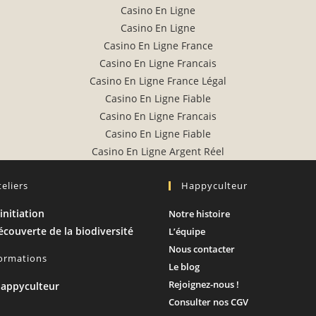
Casino En Ligne
Casino En Ligne
Casino En Ligne France
Casino En Ligne Francais
Casino En Ligne France Légal
Casino En Ligne Fiable
Casino En Ligne Francais
Casino En Ligne Fiable
Casino En Ligne Argent Réel
eliers
Happyculteur
’initiation
Notre histoire
écouverte de la biodiversité
L’équipe
Nous contacter​
ormations
Le blog
Rejoignez-nous !
Happyculteur
Consulter nos CGV