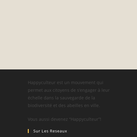
Happyculteur est un mouvement qui
permet aux citoyens de s’engager à leur
échelle dans la sauvegarde de la
biodiversité et des abeilles en ville.
​Vous aussi devenez “Happyculteur”!
Sur Les Reseaux