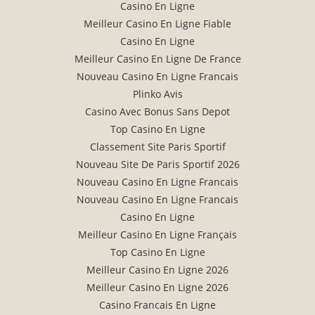
Casino En Ligne
Meilleur Casino En Ligne Fiable
Casino En Ligne
Meilleur Casino En Ligne De France
Nouveau Casino En Ligne Francais
Plinko Avis
Casino Avec Bonus Sans Depot
Top Casino En Ligne
Classement Site Paris Sportif
Nouveau Site De Paris Sportif 2026
Nouveau Casino En Ligne Francais
Nouveau Casino En Ligne Francais
Casino En Ligne
Meilleur Casino En Ligne Français
Top Casino En Ligne
Meilleur Casino En Ligne 2026
Meilleur Casino En Ligne 2026
Casino Francais En Ligne