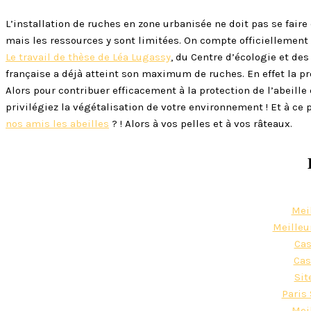
L’installation de ruches en zone urbanisée ne doit pas se faire 
mais les ressources y sont limitées. On compte officiellement
Le travail de thèse de Léa Lugassy
, du Centre d’écologie et de
française a déjà atteint son maximum de ruches. En effet la pr
Alors pour contribuer efficacement à la protection de l’abeill
privilégiez la végétalisation de votre environnement ! Et à ce 
nos amis les abeilles
? ! Alors à vos pelles et à vos râteaux.
Mei
Meilleu
Cas
Cas
Sit
Paris 
Mei