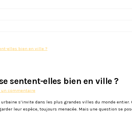
nt-elles bien en ville ?
se sentent-elles bien en ville ?
sur
r un commentaire
Apiculture
 urbaine s’invite dans les plus grandes villes du monde entier.
urbaine
garder leur espèce, toujours menacée. Mais une question se pose 
:
les
abeilles