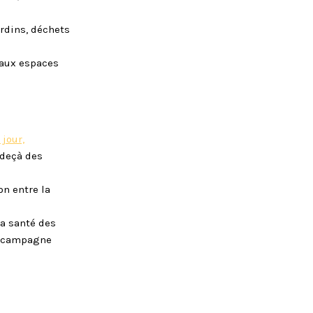
ardins, déchets
 aux espaces
jour,
 deçà des
on entre la
la santé des
la campagne