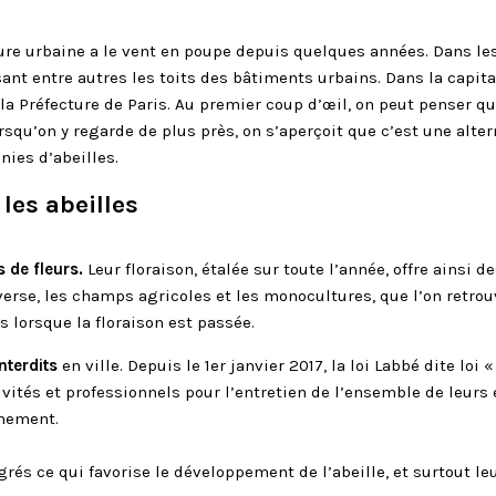
se
sentent-
ure urbaine a le vent en poupe depuis quelques années. Dans les
elles
nt entre autres les toits des bâtiments urbains. Dans la capita
bien
Préfecture de Paris. Au premier coup d’œil, on peut penser que 
en
rsqu’on y regarde de plus près, on s’aperçoit que c’est une alter
ville
nies d’abeilles.
?
 les abeilles
 de fleurs.
Leur floraison, étalée sur toute l’année, offre ainsi d
nverse, les champs agricoles et les monocultures, que l’on retro
es lorsque la floraison est passée.
nterdits
en ville. Depuis le 1er janvier 2017, la loi Labbé dite loi 
tivités et professionnels pour l’entretien de l’ensemble de leurs
nnement.
grés ce qui favorise le développement de l’abeille, et surtout l