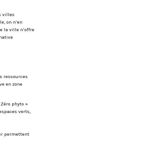
 villes
le, on n’en
la ville n’offre
native
es ressources
uve en zone
« Zéro phyto »
 espaces verts,
eur permettent