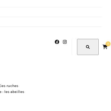
0
 Ces ruches
: les abeilles