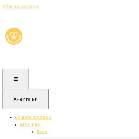
Aller au contenu
HAPPYCULTEUR
Rejoignez le mouvement, devenez "Happyculteur" !
Fermer
LE BON CADEAU
ATELIERS
Paris