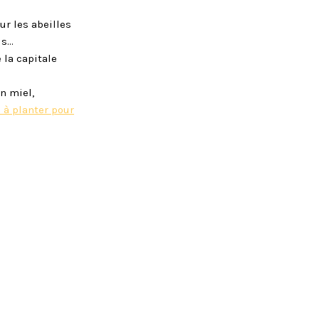
ur les abeilles
us…
 la capitale
n miel,
s à planter pour