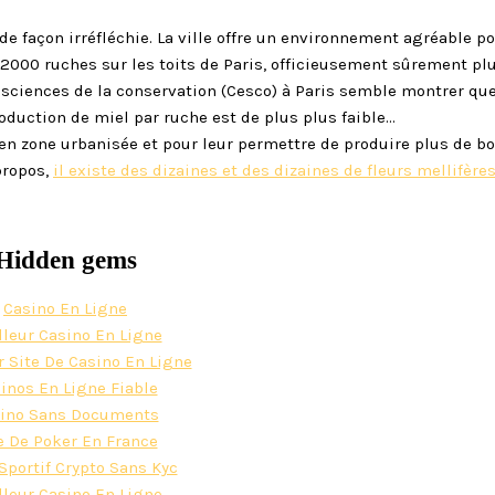
de façon irréfléchie. La ville offre un environnement agréable po
 2000 ruches sur les toits de Paris, officieusement sûrement pl
s sciences de la conservation (Cesco) à Paris semble montrer que
oduction de miel par ruche est de plus plus faible…
e en zone urbanisée et pour leur permettre de produire plus de bo
propos,
il existe des dizaines et des dizaines de fleurs mellifère
Hidden gems
Casino En Ligne
lleur Casino En Ligne
r Site De Casino En Ligne
inos En Ligne Fiable
ino Sans Documents
e De Poker En France
Sportif Crypto Sans Kyc
lleur Casino En Ligne